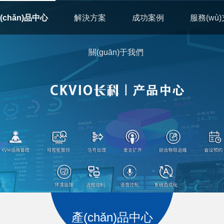
(chǎn)品中心
解決方案
成功案例
服務(wù
關(guān)于我們
產(chǎn)品中心